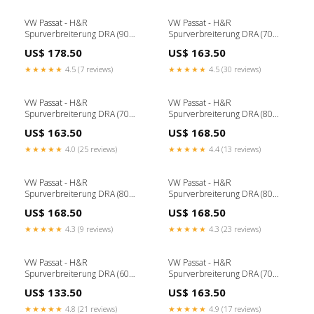
VW Passat - H&R
VW Passat - H&R
Spurverbreiterung DRA (90
Spurverbreiterung DRA (70
mm) bmw-z4-e89-2002-
mm) ford-mustang-2-3-
US$ 178.50
US$ 163.50
spurverbreiterungen
ecoboost-duplex-anlage-ab-kat-
76mm-ford-mustang-2014-
★★★★★
4.5 (7 reviews)
★★★★★
4.5 (30 reviews)
duplexanlage-ab-k
VW Passat - H&R
VW Passat - H&R
Spurverbreiterung DRA (70
Spurverbreiterung DRA (80
mm) bmw-4er-g82-m4-2020-
mm) mercedes-gla-h247-2020
US$ 163.50
US$ 168.50
spurverbreiterungen
★★★★★
4.0 (25 reviews)
★★★★★
4.4 (13 reviews)
VW Passat - H&R
VW Passat - H&R
Spurverbreiterung DRA (80
Spurverbreiterung DRA (80
mm) mazda-2-de-2007-
mm) DTC-Gutachten:ohne DTC-
US$ 168.50
US$ 168.50
spurverbreiterungen
Gutachten
★★★★★
4.3 (9 reviews)
★★★★★
4.3 (23 reviews)
VW Passat - H&R
VW Passat - H&R
Spurverbreiterung DRA (60
Spurverbreiterung DRA (70
mm) jaguar-f-type-2013-
mm) mitsubishi-lancer-9-2005-
US$ 133.50
US$ 163.50
fahrwerke
fahrwerke
★★★★★
4.8 (21 reviews)
★★★★★
4.9 (17 reviews)