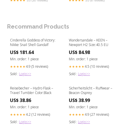
★★★★★
5.0 (30 reviews)
★★★★★
5.0 (6 reviews)
Recommand Products
Cinderella Goddess of Victory:
Wandersandale – KEEN –
Nikke Snail Shell Gandalf
Newport H2 Size:40.5 EU
US$ 181.64
US$ 84.98
Min. order: 1 piece
Min. order: 1 piece
4.9 (5 reviews)
4.5 (10 reviews)
★★★★★
★★★★★
Sold :
Login>>
Sold :
Login>>
Reisebecher – Hydro Flask –
Sicherheitslicht – Ruffwear –
Travel Tumbler Color:Black
Beacon Osprey
US$ 38.86
US$ 38.99
Min. order: 1 piece
Min. order: 1 piece
4.2 (12 reviews)
4.9 (27 reviews)
★★★★★
★★★★★
Sold :
Login>>
Sold :
Login>>