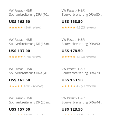
VW Passat - H&R
VW Passat - H&R
Spurverbreiterung DRA (70
Spurverbreiterung DRA (80
mm) lancia-lybra-1999-
mm) bmw-e46-320ci-
US$ 163.50
US$ 168.50
spurverbreiterungen
mittelschalldampfer-b5304-
00001-bmw-e46-cabrio-
★★★★★
4.9 (6 reviews)
★★★★★
4.6 (23 reviews)
limousine-touring-coupe-touring
VW Passat - H&R
VW Passat - H&R
Spurverbreiterung DR (16 mm)
Spurverbreiterung DRA (90
DTC-Gutachten:ohne DTC-
mm) bmw-z4-e89-2002 - 2016
US$ 137.00
US$ 178.50
Gutachten
★★★★★
4.7 (8 reviews)
★★★★★
4.1 (28 reviews)
VW Passat - H&R
VW Passat - H&R
Spurverbreiterung DRA (70
Spurverbreiterung DRA (70
mm) subaru-legacy-1989-
mm) DTC-Gutachten:mit DTC-
US$ 163.50
US$ 163.50
fahrwerke
Gutachten (+ CHF 145.00)
★★★★★
4.9 (17 reviews)
★★★★★
4.7 (27 reviews)
VW Passat - H&R
VW Passat - H&R
Spurverbreiterung DR (20 mm)
Spurverbreiterung DRA (44
hyundai-santa-fe-dm-2012-
mm) corvette-c6-2005-2013
US$ 157.00
US$ 123.50
2018