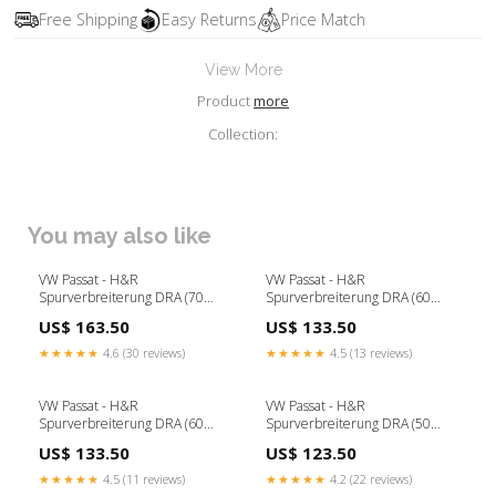
Free Shipping
Easy Returns
Price Match
View More
Product
more
Collection:
You may also like
VW Passat - H&R
VW Passat - H&R
Spurverbreiterung DRA (70
Spurverbreiterung DRA (60
mm) DTC-Gutachten:mit DTC-
mm) subaru-legacy-2003-2009
US$ 163.50
US$ 133.50
Gutachten (+ CHF 145.00)
★★★★★
4.6 (30 reviews)
★★★★★
4.5 (13 reviews)
VW Passat - H&R
VW Passat - H&R
Spurverbreiterung DRA (60
Spurverbreiterung DRA (50
mm) opel-karl-2015-2019
mm) DTC-Gutachten:ohne DTC-
US$ 133.50
US$ 123.50
Gutachten
★★★★★
4.5 (11 reviews)
★★★★★
4.2 (22 reviews)