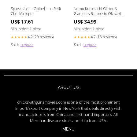
Sparschäler – Opinel – Le Petit
Nemu Kurotsuchi Glitter &
Chef Micropur
Glamours Banpresto Okazaki
Kei
US$ 17.61
US$ 34.99
Min. order: 1 piece
Min. order: 1 piece
4.2 (20 reviews)
4.7 (18 reviews)
★★★★★
★★★★★
Sold :
Login>>
Sold :
Login>>
ABOUT US
chickswithgunsmovies.com is one of the most prominent
Import/Export Company in New York that deals directly with
manufacturers from China and first-hand importers. All
Merchandise are stock and ship from USA.
MENU