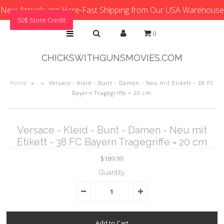
New Arrivals are Here-Fast Shipping from Our USA Warehouse
50$ Store Credit
0
CHICKSWITHGUNSMOVIES.COM
Home
»
»
Versace - Kleid - Bunt - Damen - Neu mit Etikett - 38 FC
Bayern Tragegriffe = 20 cm
Versace - Kleid - Bunt - Damen - Neu mit
Etikett - 38 FC Bayern Tragegriffe = 20 cm
$189.99
Quantity