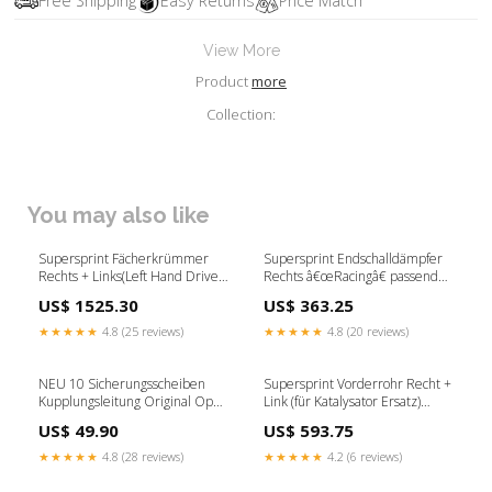
Free Shipping
Easy Returns
Price Match
View More
Product
more
Collection:
You may also like
Supersprint Fächerkrümmer
Supersprint Endschalldämpfer
Rechts + Links(Left Hand Drive)
Rechts â€œRacingâ€ passend
passend für MERCEDES W212 E
für MERCEDES W212 E 200 /
US$ 1525.30
US$ 363.25
500 / 550 V8 (Limousine + S.W.)
250 CGI (Limousine + S.W.) (184
(388 PS) 2009 -> 2011 3 Zoll
/ 204 PS) 2009 -> 2013 CH
★★★★★
4.8 (25 reviews)
★★★★★
4.8 (20 reviews)
Gutachten
NEU 10 Sicherungsscheiben
Supersprint Vorderrohr Recht +
Kupplungsleitung Original Opel
Link (für Katalysator Ersatz)
Omega A Senator B
passend für MERCEDES W212 E
US$ 49.90
US$ 593.75
IF_7A18E13C
500 V8 4.7i Bi-Turbo (Berlina +
S.W.) (408 Hp) 2010 - 2014 Golf
★★★★★
4.8 (28 reviews)
★★★★★
4.2 (6 reviews)
5