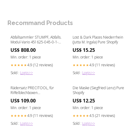
Recommand Products
Abfallsammler STUMPF, Abfalls.
Lost & Dark Places Niederrhein
Modul-Vario 45l 625-045-0-1-
(Jutta M. Ingala) Pure Shopify
100 Unterlegblech
US$ 808.00
US$ 15.25
Min. order: 1 piece
Min. order: 1 piece
4.9 (12 reviews)
4.9 (11 reviews)
★★★★★
★★★★★
Sold :
Login>>
Sold :
Login>>
Rädersatz PRECITOOL, für
Die Maske (Siegfried Lenz) Pure
Riffelblechboxen
Shopify
gelb/dunkelblau)
US$ 109.00
US$ 12.25
Min. order: 1 piece
Min. order: 1 piece
4.9 (11 reviews)
4.5 (21 reviews)
★★★★★
★★★★★
Sold :
Login>>
Sold :
Login>>