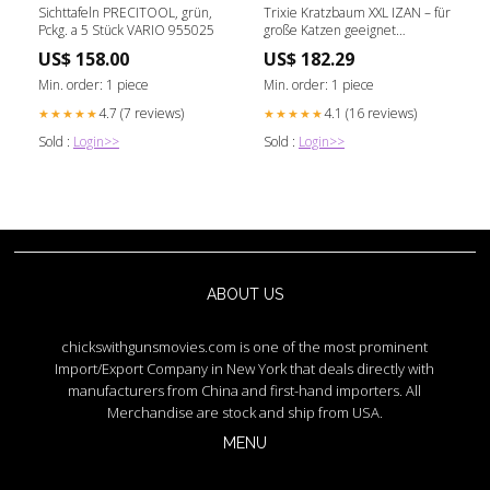
Sichttafeln PRECITOOL, grün,
Trixie Kratzbaum XXL IZAN – für
Pckg. a 5 Stück VARIO 955025
große Katzen geeignet
Hundegeschirr
US$ 158.00
US$ 182.29
Min. order: 1 piece
Min. order: 1 piece
4.7 (7 reviews)
4.1 (16 reviews)
★★★★★
★★★★★
Sold :
Login>>
Sold :
Login>>
ABOUT US
chickswithgunsmovies.com is one of the most prominent
Import/Export Company in New York that deals directly with
manufacturers from China and first-hand importers. All
Merchandise are stock and ship from USA.
MENU