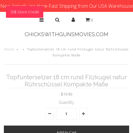
New Arrivals are Here-Fast Shipping from Our USA Warehouse
50$ Store Credit
0
CHICKSWITHGUNSMOVIES.COM
Home
»
»
Topfuntersetzer 18 cm rund Filzkugel natur Rührschüssel
Kompakte Maße
Topfuntersetzer 18 cm rund Filzkugel natur
Rührschüssel Kompakte Maße
$19.90
Quantity