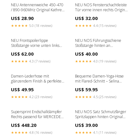
NEU Antennenweiche 450-470
NEU NOS Fensterschachtleiste
/ 890-960MHz Original Kathrein
Tür vorne innen rechts Original
1153B-1
Opel Corsa A 1413-8
US$ 28.90
US$ 32.00
★★★★★
5.0 (18 reviews)
★★★★★
4.4 (15 reviews)
NEU Frontspoilerlippe
NEU NOS Führungsschiene
Stoßstange vorne unten links
Stoßstange hinten an
blaugrau Orig Opel Corsa A
Seitenwand Original Opel
US$ 62.00
US$ 40.00
1174-4
Omega B 1256
★★★★★
4.3 (7 reviews)
★★★★★
4.0 (19 reviews)
Damen-Lederhose mit
Bequeme Damen-Yoga-Hose
glänzendem Finish & perfekter
mit Flared-Schnitt – Selina
Passform – Viola 08.05.2025
Farbe:Blau
US$ 49.95
US$ 59.95
★★★★★
4.2 (23 reviews)
★★★★★
4.5 (25 reviews)
Supersprint Endschalldämpfer
NEU NOS Satz Schmutzfänger
Rechts passend für MERCEDES
Spritzlappen hinten Original
W212 E 200 CGI (Berlina + S.W.)
Opel Astra G Stufenheck 1000-
US$ 448.20
US$ 39.00
(183 Hp) Facelift 2014 - A3 8P
20
★★★★★
4.8 (16 reviews)
★★★★★
4.1 (11 reviews)