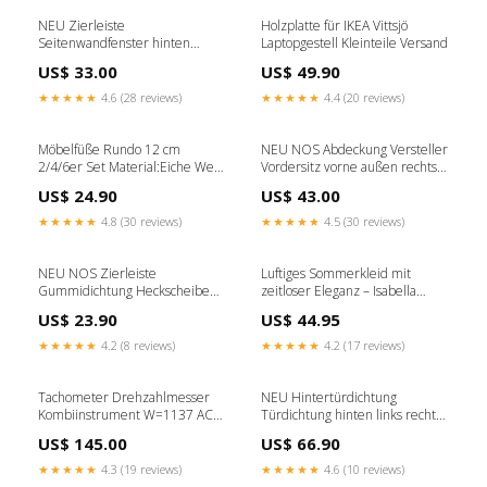
NEU Zierleiste
Holzplatte für IKEA Vittsjö
Seitenwandfenster hinten
Laptopgestell Kleinteile Versand
rechts Original Opel Kadett E
US$ 33.00
US$ 49.90
Stufenheck 2705
★★★★★
4.6 (28 reviews)
★★★★★
4.4 (20 reviews)
Möbelfüße Rundo 12 cm
NEU NOS Abdeckung Versteller
2/4/6er Set Material:Eiche Weiß
Vordersitz vorne außen rechts
geölt
Original Opel Sintra 2400-8
US$ 24.90
US$ 43.00
★★★★★
4.8 (30 reviews)
★★★★★
4.5 (30 reviews)
NEU NOS Zierleiste
Luftiges Sommerkleid mit
Gummidichtung Heckscheibe
zeitloser Eleganz – Isabella
oben schwarz Original Opel
27.02.2025
US$ 23.90
US$ 44.95
Corsa B 2504-9
★★★★★
4.2 (8 reviews)
★★★★★
4.2 (17 reviews)
Tachometer Drehzahlmesser
NEU Hintertürdichtung
Kombiinstrument W=1137 AC
Türdichtung hinten links rechts
Delco Orig Opel Kadett D SR
Orig Opel Corsa C 5-Türer
US$ 145.00
US$ 66.90
2400-26
#2906217
★★★★★
4.3 (19 reviews)
★★★★★
4.6 (10 reviews)